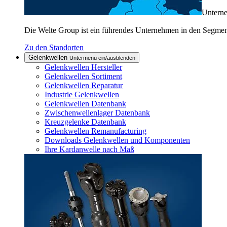
Untern
Die Welte Group ist ein führendes Unternehmen in den Segme
Zu den Standorten
Gelenkwellen
Untermenü ein/ausblenden
Gelenkwellen Hersteller
Gelenkwellen Sortiment
Gelenkwellen Reparatur
Industrie Gelenkwellen
Gelenkwellen Datenbank
Zwischenwellenlager Datenbank
Kreuzgelenke Datenbank
Gelenkwellen Remanufacturing
Downloads Gelenkwellen und Komponenten
Ihre Kardanwelle nach Maß