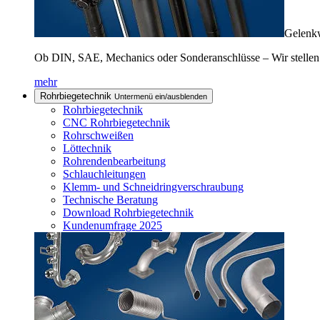
Gelenkw
Ob DIN, SAE, Mechanics oder Sonderanschlüsse – Wir stellen
mehr
Rohrbiegetechnik
Untermenü ein/ausblenden
Rohrbiegetechnik
CNC Rohrbiegetechnik
Rohrschweißen
Löttechnik
Rohrendenbearbeitung
Schlauchleitungen
Klemm- und Schneidringverschraubung
Technische Beratung
Download Rohrbiegetechnik
Kundenumfrage 2025