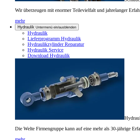
Wir überzeugen mit enormer Teilevielfalt und jahrelanger Erfah
mehr
Hydraulik
Untermenü ein/ausblenden
Hydraulik
Lieferprogramm Hydraulik
Hydraulikzylinder Reparatur
Hydraulik Service
Download Hydraulik
Hydraul
Die Welte Firmengruppe kann auf eine mehr als 30-jährige Erf
mehr