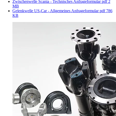
Zwischenwelle Scania - Technisches Anfrageformular
pdf
2
MB
Gelenkwelle US-Car - Allgemeines Anfrageformular
pdf
786
KB