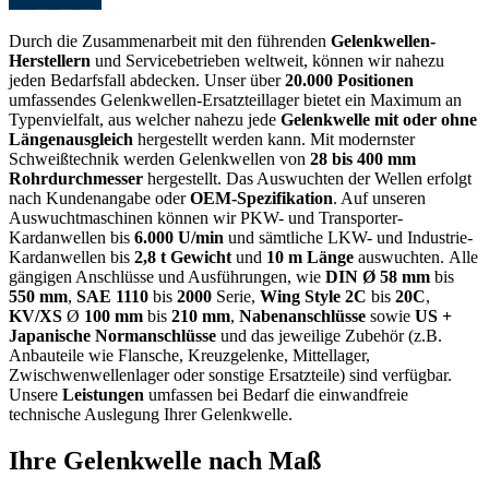
Durch die Zusammenarbeit mit den führenden
Gelenkwellen-
Herstellern
und Servicebetrieben weltweit, können wir nahezu
jeden Bedarfsfall abdecken. Unser über
20.000 Positionen
umfassendes Gelenkwellen-Ersatzteillager bietet ein Maximum an
Typenvielfalt, aus welcher nahezu jede
Gelenkwelle mit oder ohne
Längenausgleich
hergestellt werden kann. Mit modernster
Schweißtechnik werden Gelenkwellen von
28 bis 400 mm
Rohrdurchmesser
hergestellt. Das Auswuchten der Wellen erfolgt
nach Kundenangabe oder
OEM-Spezifikation
. Auf unseren
Auswuchtmaschinen können wir PKW- und Transporter-
Kardanwellen bis
6.000 U/min
und sämtliche LKW- und Industrie­-
Kardanwellen bis
2,8 t
Gewicht
und
10 m Länge
auswuchten. Alle
gängigen Anschlüsse und Ausführungen, wie
DIN
Ø 58 mm
bis
550 mm
,
SAE
1110
bis
2000
Serie,
Wing Style
2C
bis
20C
,
KV/XS
Ø
100
mm
bis
210 mm
,
Nabenanschlüsse
sowie
US +
Japanische Normanschlüsse
und das jeweilige Zubehör (z.B.
Anbauteile wie Flansche, Kreuzgelenke, Mittellager,
Zwischwenwellenlager oder sonstige Ersatzteile) sind verfügbar.
Unsere
Leistungen
umfassen bei Bedarf die einwandfreie
technische Auslegung Ihrer Gelenkwelle.
Ihre Gelenkwelle nach Maß