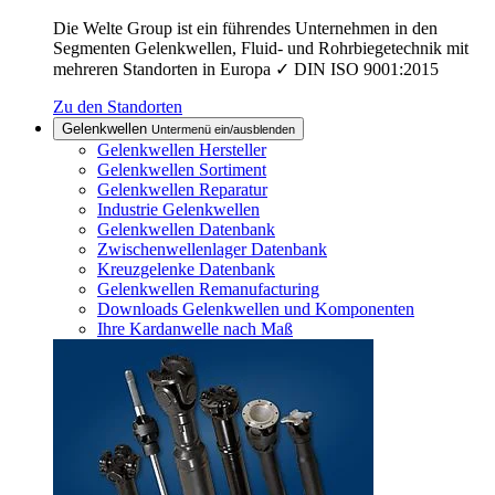
Die Welte Group ist ein führendes Unternehmen in den
Segmenten Gelenkwellen, Fluid- und Rohrbiegetechnik mit
mehreren Standorten in Europa ✓ DIN ISO 9001:2015
Zu den Standorten
Gelenkwellen
Untermenü ein/ausblenden
Gelenkwellen Hersteller
Gelenkwellen Sortiment
Gelenkwellen Reparatur
Industrie Gelenkwellen
Gelenkwellen Datenbank
Zwischenwellenlager Datenbank
Kreuzgelenke Datenbank
Gelenkwellen Remanufacturing
Downloads Gelenkwellen und Komponenten
Ihre Kardanwelle nach Maß