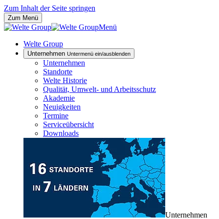
Zum Inhalt der Seite springen
Zum Menü
Menü
Welte Group
Unternehmen
Untermenü ein/ausblenden
Unternehmen
Standorte
Welte Historie
Qualität, Umwelt- und Arbeitsschutz
Akademie
Neuigkeiten
Termine
Serviceübersicht
Downloads
Unternehmen