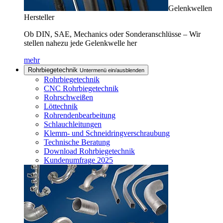
Gelenkwellen
Hersteller
Ob DIN, SAE, Mechanics oder Sonderanschlüsse – Wir
stellen nahezu jede Gelenkwelle her
mehr
Rohrbiegetechnik
Untermenü ein/ausblenden
Rohrbiegetechnik
CNC Rohrbiegetechnik
Rohrschweißen
Löttechnik
Rohrendenbearbeitung
Schlauchleitungen
Klemm- und Schneidringverschraubung
Technische Beratung
Download Rohrbiegetechnik
Kundenumfrage 2025