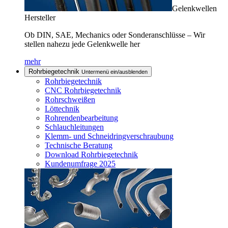
Gelenkwellen
Hersteller
Ob DIN, SAE, Mechanics oder Sonderanschlüsse – Wir
stellen nahezu jede Gelenkwelle her
mehr
Rohrbiegetechnik
Untermenü ein/ausblenden
Rohrbiegetechnik
CNC Rohrbiegetechnik
Rohrschweißen
Löttechnik
Rohrendenbearbeitung
Schlauchleitungen
Klemm- und Schneidringverschraubung
Technische Beratung
Download Rohrbiegetechnik
Kundenumfrage 2025