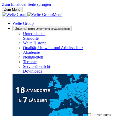
Zum Inhalt der Seite springen
Zum Menü
Menü
Welte Group
Unternehmen
Untermenü ein/ausblenden
Unternehmen
Standorte
Welte Historie
Qualität, Umwelt- und Arbeitsschutz
Akademie
Neuigkeiten
Termine
Serviceübersicht
Downloads
Unternehmen