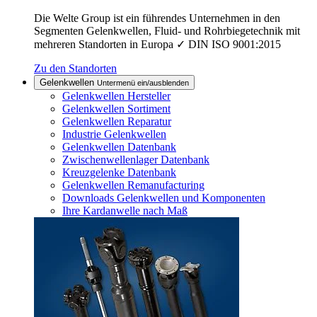
Die Welte Group ist ein führendes Unternehmen in den
Segmenten Gelenkwellen, Fluid- und Rohrbiegetechnik mit
mehreren Standorten in Europa ✓ DIN ISO 9001:2015
Zu den Standorten
Gelenkwellen
Untermenü ein/ausblenden
Gelenkwellen Hersteller
Gelenkwellen Sortiment
Gelenkwellen Reparatur
Industrie Gelenkwellen
Gelenkwellen Datenbank
Zwischenwellenlager Datenbank
Kreuzgelenke Datenbank
Gelenkwellen Remanufacturing
Downloads Gelenkwellen und Komponenten
Ihre Kardanwelle nach Maß