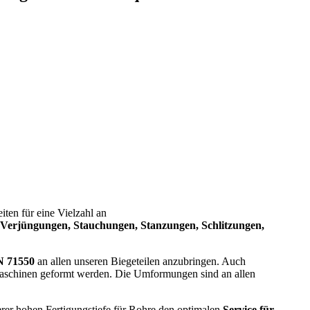
en für eine Vielzahl an
Verjüngungen, Stauchungen, Stanzungen, Schlitzungen,
N 71550
an allen unseren Biegeteilen anzubringen. Auch
schinen geformt werden. Die Umformungen sind an allen
er hohen Fertigungstiefe für Rohre den optimalen
Service für