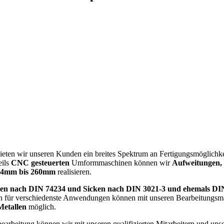
n wir unseren Kunden ein breites Spektrum an Fertigungsmöglichkeit
eils
CNC gesteuerten
Umformmaschinen können wir
Aufweitungen, 
4mm bis 260mm
realisieren.
en nach DIN 74234 und Sicken nach DIN 3021-3 und ehemals DI
für verschiedenste Anwendungen können mit unseren Bearbeitungsma
Metallen
möglich.
eitung können wir mit unseren qualifizierten Mitarbeitern und unser