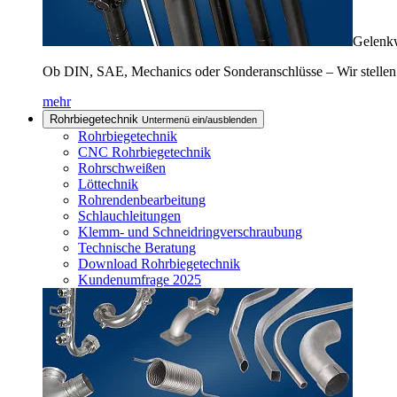
Gelenkw
Ob DIN, SAE, Mechanics oder Sonderanschlüsse – Wir stellen
mehr
Rohrbiegetechnik
Untermenü ein/ausblenden
Rohrbiegetechnik
CNC Rohrbiegetechnik
Rohrschweißen
Löttechnik
Rohrendenbearbeitung
Schlauchleitungen
Klemm- und Schneidringverschraubung
Technische Beratung
Download Rohrbiegetechnik
Kundenumfrage 2025