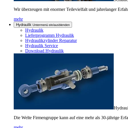
Wir überzeugen mit enormer Teilevielfalt und jahrelanger Erfah
mehr
Hydraulik
Untermenü ein/ausblenden
Hydraulik
Lieferprogramm Hydraulik
Hydraulikzylinder Reparatur
Hydraulik Service
Download Hydraulik
Hydraul
Die Welte Firmengruppe kann auf eine mehr als 30-jährige Erf
mehr