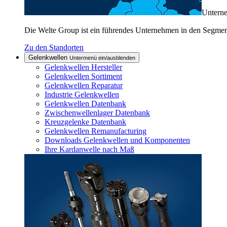
Untern
Die Welte Group ist ein führendes Unternehmen in den Segme
Zu den Standorten
Gelenkwellen
Untermenü ein/ausblenden
Gelenkwellen Hersteller
Gelenkwellen Sortiment
Gelenkwellen Reparatur
Industrie Gelenkwellen
Gelenkwellen Datenbank
Zwischenwellenlager Datenbank
Kreuzgelenke Datenbank
Gelenkwellen Remanufacturing
Downloads Gelenkwellen und Komponenten
Ihre Kardanwelle nach Maß