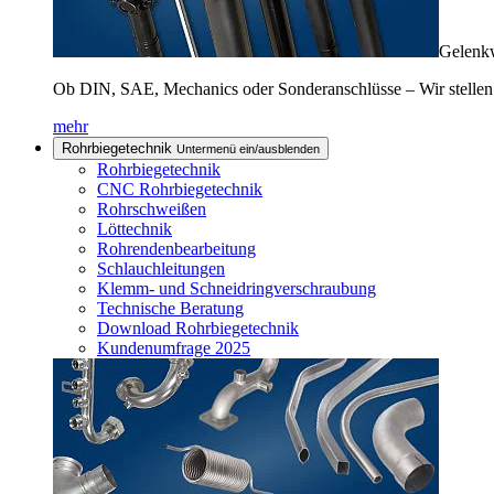
Gelenkw
Ob DIN, SAE, Mechanics oder Sonderanschlüsse – Wir stellen
mehr
Rohrbiegetechnik
Untermenü ein/ausblenden
Rohrbiegetechnik
CNC Rohrbiegetechnik
Rohrschweißen
Löttechnik
Rohrendenbearbeitung
Schlauchleitungen
Klemm- und Schneidringverschraubung
Technische Beratung
Download Rohrbiegetechnik
Kundenumfrage 2025