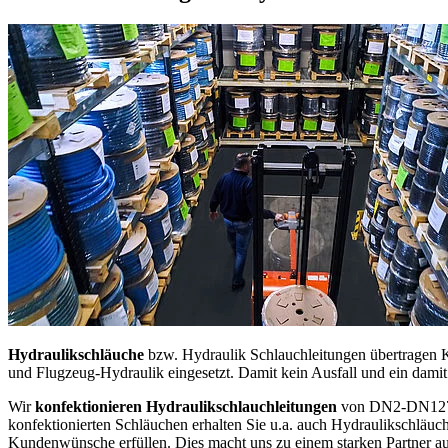
Hydraulikschläuche
bzw. Hydraulik Schlauchleitungen übertragen 
und Flugzeug-Hydraulik eingesetzt. Damit kein Ausfall und ein damit
Wir
konfektionieren Hydraulikschlauchleitungen
von DN2-DN127 i
konfektionierten Schläuchen erhalten Sie u.a. auch Hydraulikschläuc
Kundenwünsche erfüllen. Dies macht uns zu einem starken Partner a