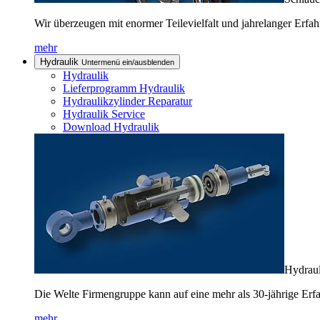
Wir überzeugen mit enormer Teilevielfalt und jahrelanger Erfah
mehr
Hydraulik
Untermenü ein/ausblenden
Hydraulik
Lieferprogramm Hydraulik
Hydraulikzylinder Reparatur
Hydraulik Service
Download Hydraulik
Hydraul
Die Welte Firmengruppe kann auf eine mehr als 30-jährige Erf
mehr