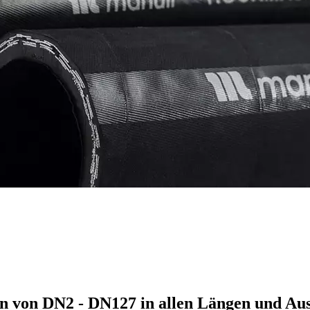
n von DN2 - DN127 in allen Längen und Au