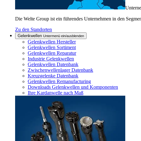
Untern
Die Welte Group ist ein führendes Unternehmen in den Segme
Zu den Standorten
Gelenkwellen
Untermenü ein/ausblenden
Gelenkwellen Hersteller
Gelenkwellen Sortiment
Gelenkwellen Reparatur
Industrie Gelenkwellen
Gelenkwellen Datenbank
Zwischenwellenlager Datenbank
Kreuzgelenke Datenbank
Gelenkwellen Remanufacturing
Downloads Gelenkwellen und Komponenten
Ihre Kardanwelle nach Maß